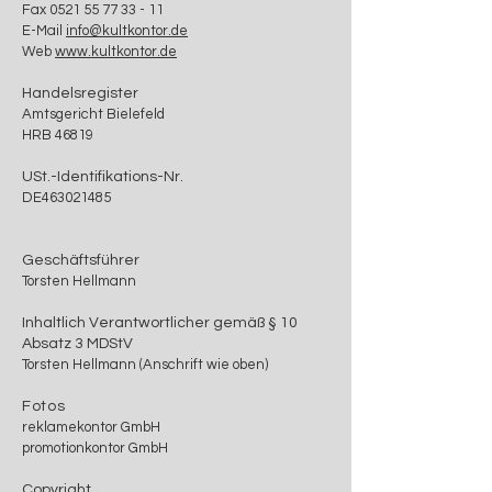
Fax 0521 55 77 33 - 11
E-Mail
info@kultkontor.de
Web
www.kultkontor.de
Handelsregister
Amtsgericht Bielefeld
HRB 46819
USt.-Identifikations-Nr.
DE463021485
Geschäftsführer
Torsten Hellmann
Inhaltlich Verantwortlicher gemäß § 10
Absatz 3 MDStV
Torsten Hellmann (Anschrift wie oben)
Fotos
reklamekontor GmbH
promotionkontor GmbH
Copyright